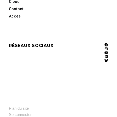
Cloud
Contact
Accès
RÉSEAUX SOCIAUX
Faceb
Instag
YouTu
Linked
Bluesk
Plan du site
Se connecter