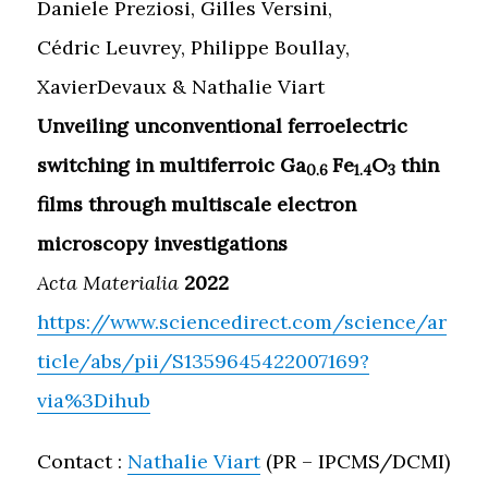
Daniele Preziosi, Gilles Versini,
Cédric Leuvrey, Philippe Boullay,
XavierDevaux & Nathalie Viart
Unveiling unconventional ferroelectric
switching in multiferroic Ga
Fe
O
thin
0.6
1.4
3
films through multiscale electron
microscopy investigations
Acta Materialia
2022
https://www.sciencedirect.com/science/ar
ticle/abs/pii/S1359645422007169?
via%3Dihub
Contact :
Nathalie Viart
(PR – IPCMS/DCMI)