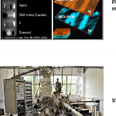
P
m
S