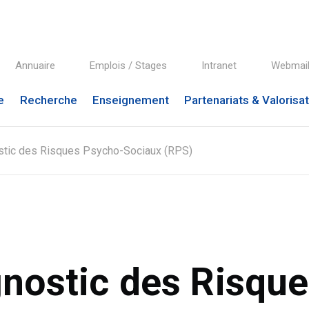
Annuaire
Emplois / Stages
Intranet
Webmai
e
Recherche
Enseignement
Partenariats & Valorisa
stic des Risques Psycho-Sociaux (RPS)
nostic des Risqu