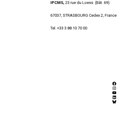
IPCMS,
23 rue du Loess (Bât. 69)
67037, STRASBOURG Cedex 2, France
Tel. +33 3 88 10 70 00
Facebook
Instagram
YouTube
LinkedIn
Bluesky