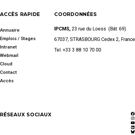
ACCÈS RAPIDE
COORDONNÉES
IPCMS,
23 rue du Loess (Bât. 69)
Annuaire
Emplois / Stages
67037, STRASBOURG Cedex 2, France
Intranet
Tel. +33 3 88 10 70 00
Webmail
Cloud
Contact
Accès
RÉSEAUX SOCIAUX
F
In
Y
Li