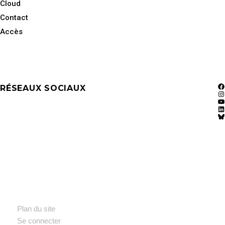
Cloud
Contact
Accès
RÉSEAUX SOCIAUX
F
In
Y
Li
Bl
Plan du site
Se connecter