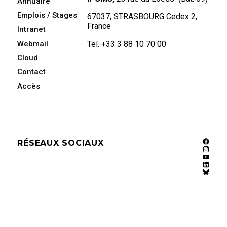
Annuaire
Emplois / Stages
67037, STRASBOURG Cedex 2,
France
Intranet
Webmail
Tel. +33 3 88 10 70 00
Cloud
Contact
Accès
RÉSEAUX SOCIAUX
Faceb
Instag
YouTu
Linked
Bluesk