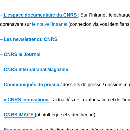
–
L’espace documentaire du CNRS
: Sur l’Intranet, télécha
dorénavant sur
le nouvel Intranet
(connexion via vos identifians
–
Les newsletter du CNRS
–
CNRS le Journal
–
CNRS International Magazine
–
Communiqués de presse
/ dossiers de presse / dossiers m
–
«
CNRS Innovation
«
: actualités de la valorisation et de l’
–
CNRS IMAGE
(photothèque et videothèque)
–
Sagascience
: une collection de dossiers thématiques et d’