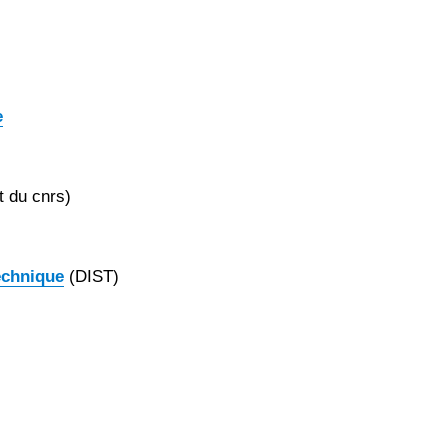
e
t du cnrs)
Technique
(DIST)