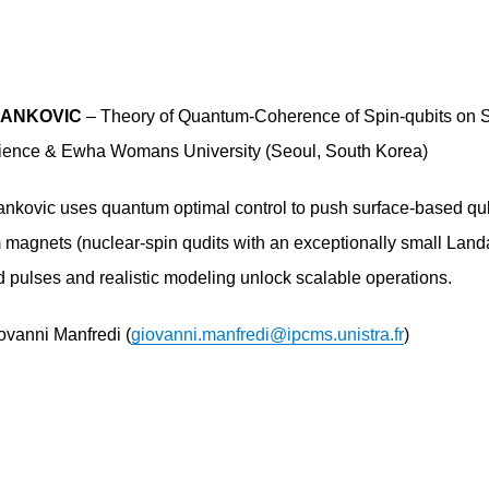
 JANKOVIC
– Theory of Quantum-Coherence of Spin-qubits on Su
cience & Ewha Womans University (Seoul, South Korea)
ankovic uses quantum optimal control to push surface-based q
m magnets (nuclear-spin qudits with an exceptionally small 
d pulses and realistic modeling unlock scalable operations.
ovanni Manfredi (
giovanni.manfredi@ipcms.unistra.fr
)