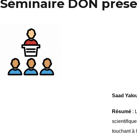
Séminaire DON présen
Saad Yalo
Résumé
: 
scientifiqu
touchant à 