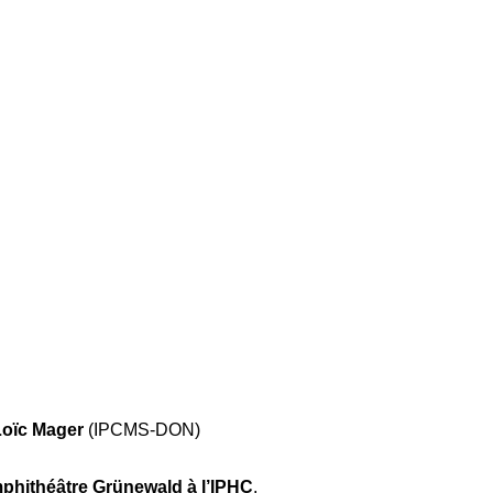
Loïc Mager
(IPCMS-DON)
mphithéâtre Grünewald à l’IPHC
.