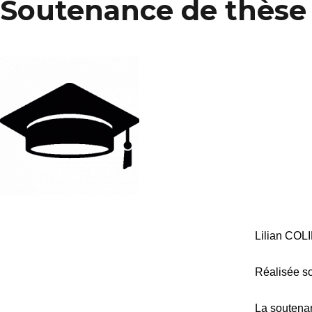
Soutenance de thèse 
Lilian COL
Réalisée so
La soutenan