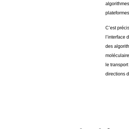
algorithmes
plateformes
C’est préci
l’interface
des algorit
moléculaire
le transpor
directions 