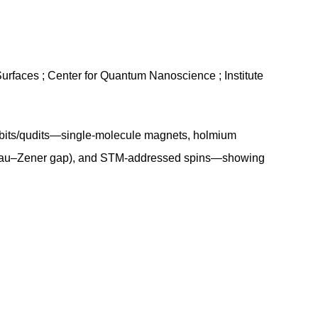
rfaces ; Center for Quantum Nanoscience ; Institute
ubits/qudits—single-molecule magnets, holmium
Landau–Zener gap), and STM-addressed spins—showing