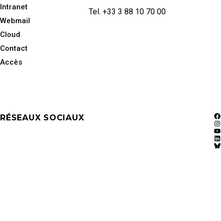
Intranet
Tel. +33 3 88 10 70 00
Webmail
Cloud
Contact
Accès
RÉSEAUX SOCIAUX
F
In
Y
Li
Bl