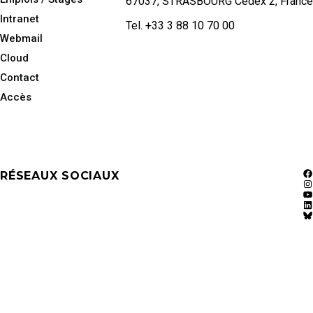
67037, STRASBOURG Cedex 2, France
Intranet
Tel. +33 3 88 10 70 00
Webmail
Cloud
Contact
Accès
RÉSEAUX SOCIAUX
F
In
Y
Li
Bl