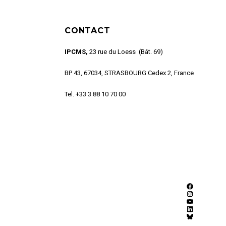
CONTACT
IPCMS,
23 rue du Loess (Bât. 69)
BP 43, 67034, STRASBOURG Cedex 2, France
Tel. +33 3 88 10 70 00
Facebook
Instagram
YouTube
LinkedIn
Bluesky