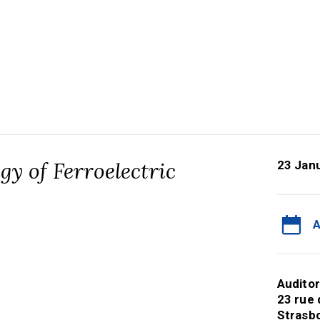
gy of Ferroelectric
23 Jan
A
Auditor
23 rue 
Strasb