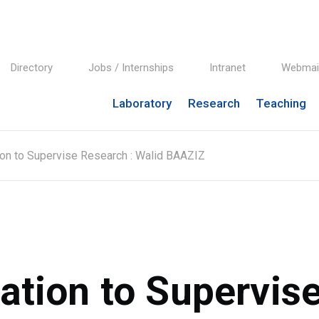
Directory
Jobs / Internships
Intranet
Webmai
Laboratory
Research
Teaching
ion to Supervise Research : Walid BAAZIZ
tation to Supervis