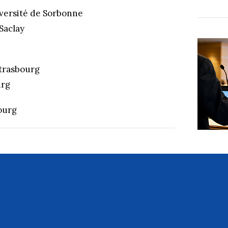
versité de Sorbonne
Saclay
Strasbourg
urg
ourg