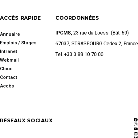
ACCÈS RAPIDE
COORDONNÉES
IPCMS,
23 rue du Loess (Bât. 69)
Annuaire
Emplois / Stages
67037, STRASBOURG Cedex 2, France
Intranet
Tel. +33 3 88 10 70 00
Webmail
Cloud
Contact
Accès
RÉSEAUX SOCIAUX
F
In
Y
Li