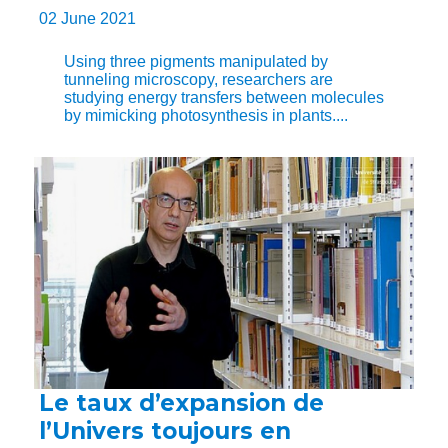
02 June 2021
Using three pigments manipulated by
tunneling microscopy, researchers are
studying energy transfers between molecules
by mimicking photosynthesis in plants....
Le taux d’expansion de
l’Univers toujours en