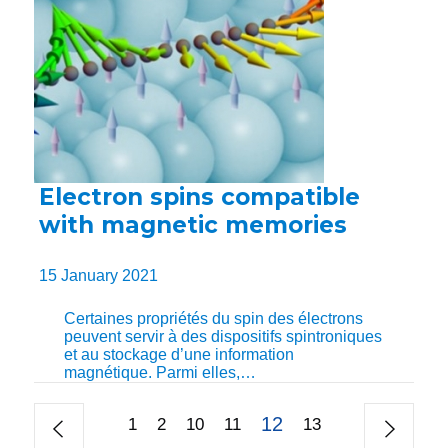
Electron spins compatible
with magnetic memories
15 January 2021
Certaines propriétés du spin des électrons
peuvent servir à des dispositifs spintroniques
et au stockage d’une information
magnétique. Parmi elles,…
12
1
2
10
11
13